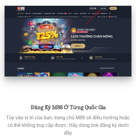
Đăng Ký M88 Ở Từng Quốc Gia
Tùy vào vị trí của bạn, trang chủ M88 sẽ điều hướng hoặc
có thể không truy cập được. Hãy dùng link đăng ký dưới
đây