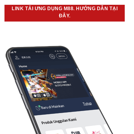
LINK TẢI ƯNG DỤNG M88. HƯỚNG DẪN TẠI
ĐÂY.